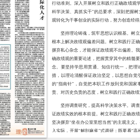
行动准则。深入开展树立和践行正确政绩观学
科学决策、真抓实干”的总要求，深刻把握树
观转化为干事创业的实际行动，努力创造经得
坚持理论铸魂，筑牢思想认识根基。树立
根本上解决政绩观偏差问题。树立和践行正确
摒弃私心杂念，才能保证政绩观不出偏差。我
确政绩观的重要论述，把握贯穿其中的精髓要
念。要坚持学思用贯通、知信行统一，把理
措，以理论清醒保证政治坚定，以思想自觉
的“指南针”，自觉把本职工作放到党和国家
责、对历史负责的态度，树立和践行正确政绩
坚持调查研究，提高科学决策水平。调查
证政绩实效的根本前提。树立和践行正确政绩
坚决摒弃“坐在办公室里想当然”的主观主义
入实际，开展“解剖麻雀”式调研；既要看“高
要听“逆耳言”，真正把情况摸清、把问题找