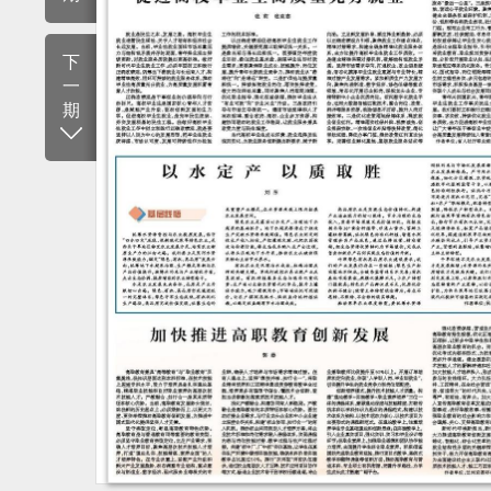
下
一
期