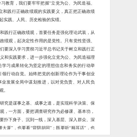
习教育，我们要牢牢把握“立党为公、为民造福、
立和践行正确政绩观的实践要义，真正把正确政绩
起实践、人民、历史检验的实绩。
和践行正确政绩观，首要任务是强化理论武装，从
政绩观，起决定性作用的是党性。只有党性坚强、
们要深入学习贯彻习近平总书记关于树立和践行正
义和实践要求，进一步强化立党为公、为民造福理
论学习成果转化为坚定的理想信念和务实的行动举
引领行动自觉。始终把党的创新理论作为干事创业
事业发展全局中谋划推进，以对党负责、对人民负
观。
研究是谋事之基、成事之道，是实现科学决策、保
观，一方面，要把调查研究作为必修课、基本功，
。要扑下身子、沉到一线，深入基层、深入群众、深
楼大厦”，也要看“背阴胡同”；既要听“顺耳话”，也
准、把症结分析透，精准掌握群众急难愁盼问题、发