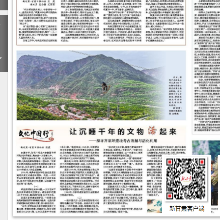
下
一
期