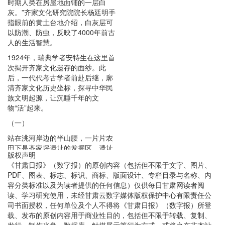
时期人类在房屋地面铺的一层白
灰。”齐家文化研究院院长杨廷明手
指眼前的黄土台地介绍，白灰层可
以防潮、防虫，反映了4000年前古
人的生活智慧。
1924年，瑞典学者安特生在这里首
次揭开齐家文化遗存的面纱。此
后，一代代考古学者前赴后继，廓
清齐家文化历史坐标，探寻中华民
族文明起源，让沉睡千年的文
物“活”起来。
（一）
站在洮河岸边的半山腰，一片片农
田下是齐家坪遗址的发掘区。遗址
版权声明
保护范围150万平方米，重点保护
《甘肃日报》（数字报）的原创内容（包括但不限于文字、图片、
区域32万平方米。
PDF、图表、标志、标识、商标、版面设计、专栏目录与名称、内
走进齐家坪遗址保护区，一处黄土
容分类标准以及为读者提供的任何信息）仅供每日甘肃网读者阅
台地的断壁被栏杆和玻璃保护起
读、学习研究使用，未经甘肃云数字媒体版权保护中心有限责任公
来。这是齐家坪遗址最先被发掘的
司书面授权，任何单位及个人不得将《甘肃日报》（数字报）所登
位置，至今保存完好。
载、发布的原创内容用于商业性目的，包括但不限于转载、复制、