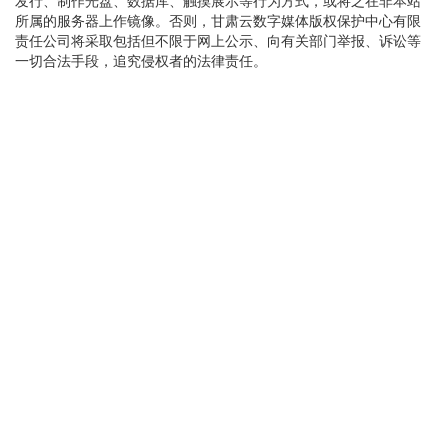
发行、制作光盘、数据库、触摸展示等行为方式，或将之在非本站
“当年，安特生在齐家坪遗址发掘了
所属的服务器上作镜像。否则，甘肃云数字媒体版权保护中心有限
大量石器、骨器和陶器，根据研
责任公司将采取包括但不限于网上公示、向有关部门举报、诉讼等
究，他将甘肃史前文化分为6期，认
一切合法手段，追究侵权者的法律责任。
为齐家期早于仰韶（半山）期。”杨
廷明说，1945年，中国著名考古学
家夏鼐在齐家坪遗址发掘后，依据
出土的陶器，证明齐家文化晚于马
家窑文化，纠正了安特生的观点，
为建立黄河流域新石器时代文化年
代序列打下了基础。
随后的30年间，虽然对齐家坪遗址
进行了不同程度的探索，但是，几
次的考古发掘并未完全揭开齐家文
化的全貌。
直到1975年，甘肃省博物馆文物工
作队对齐家坪遗址开展两次大规模
的发掘，才真正让深埋地下的文
物“开口说话”。遗址出土的温润的
玉器、实用的素陶、精巧的青铜都
在诉说着齐家文化的独特性。作为
黄河上游地区非常重要的史前文
化，它上承马家窑文化，下继辛店