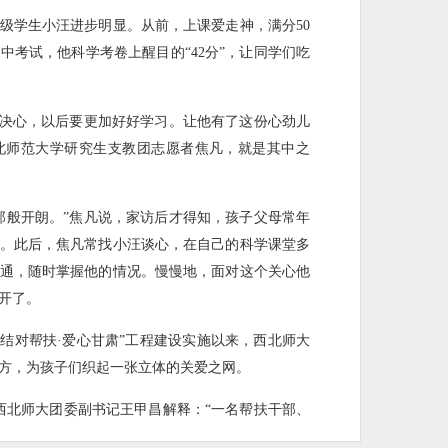
级学生小汪进步明显。从前，上课爱走神，满分50
中考试，他科学考卷上醒目的“42分”，让同学们吃
下决心，以后要更加好好学习。让他有了这份心劲儿
北师范大学研究生支教团志愿者焦凡，就是其中之
那般开朗。”焦凡说，家访后才得知，孩子父母常年
。此后，焦凡常找小汪谈心，在自己的科学课堂多
通，随时掌握他的情况。慢慢地，面对这个关心他
开了。
月“结对帮扶·爱心甘肃”工程建设实施以来，西北师大
方，为孩子们织起一张立体的关爱之网。
式。西北师大团委副书记王甲昌解释：“一名帮扶干部、
的帮扶关系。”