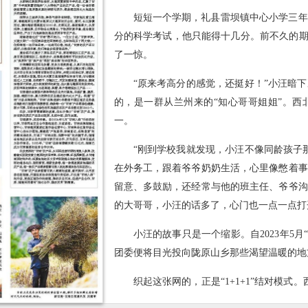
短短一个学期，礼县雷坝镇中心小学三年
分的科学考试，他只能得十几分。前不久的期
了一惊。
“原来考高分的感觉，还挺好！”小汪暗
的，是一群从兰州来的“知心哥哥姐姐”。西
一。
“刚到学校我就发现，小汪不像同龄孩子
在外务工，跟着爷爷奶奶生活，心里像憋着事
留意、多鼓励，还经常与他的班主任、爷爷沟
的大哥哥，小汪的话多了，心门也一点一点打
小汪的故事只是一个缩影。自2023年5
团委便将目光投向陇原山乡那些渴望温暖的地
织起这张网的，正是“1+1+1”结对模
一位青年学生、一个关爱对象，三方结成稳定