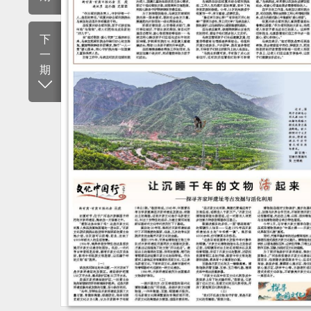
下
一
期