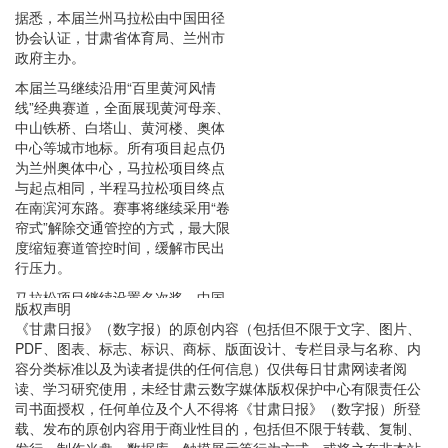
据悉，本届兰州马拉松由中国田径
协会认证，甘肃省体育局、兰州市
政府主办。
本届兰马继续沿用“百里黄河风情
线”经典赛道，全面展现黄河母亲、
中山铁桥、白塔山、黄河楼、奥体
中心等城市地标。所有项目起点仍
为兰州奥体中心，马拉松项目终点
与起点相同，半程马拉松项目终点
在南滨河东路。赛事将继续采用“卷
帘式”解除交通管控的方式，最大限
度缩短赛道管控时间，缓解市民出
行压力。
马拉松项目继续设置名次奖、中国
版权声明
籍参赛选手特别奖、破纪录奖等三
《甘肃日报》（数字报）的原创内容（包括但不限于文字、图片、
类奖项；半程马拉松项目设名次
PDF、图表、标志、标识、商标、版面设计、专栏目录与名称、内
奖。马拉松项目名次奖的奖金调整
容分类标准以及为读者提供的任何信息）仅供每日甘肃网读者阅
为5万至1000美元不等，中国籍参
读、学习研究使用，未经甘肃云数字媒体版权保护中心有限责任公
赛选手特别奖奖金调整为8万至
司书面授权，任何单位及个人不得将《甘肃日报》（数字报）所登
6000元人民币不等，破世界纪录
载、发布的原创内容用于商业性目的，包括但不限于转载、复制、
（仅限第一名）、全国纪录（仅限