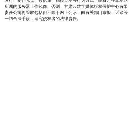
发行、制作光盘、数据库、触摸展示等行为方式，或将之在非本站
中国籍选手第一名）、兰马纪录
所属的服务器上作镜像。否则，甘肃云数字媒体版权保护中心有限
（仅限第一名）奖金分别调整为10
责任公司将采取包括但不限于网上公示、向有关部门举报、诉讼等
万美元、12万元人民币、6万元人
一切合法手段，追究侵权者的法律责任。
民币；半程马拉松项目奖励范围调
整为前6名，奖金调整为2万至5000
元人民币不等。
本届赛事创新推行“全周期运营、全
场景覆盖、全产业联动”的系列配套
活动。同时，原健康跑、家庭跑不
纳入赛事设项。为积极响应群众喜
爱兰马的热情，延续赛事参与的广
度，拟于5月23日举办“漫跑金城”欢
乐跑、亲子跑、健步行3场系列活
动，每场规模5000人。