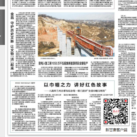
下
一
期