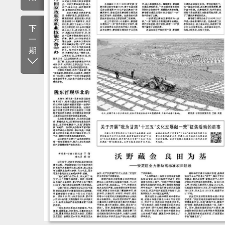
下
一
期