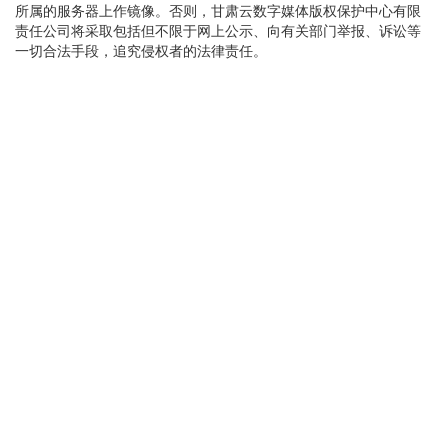
所属的服务器上作镜像。否则，甘肃云数字媒体版权保护中心有限
制改革的指导方针，也是提升政府
责任公司将采取包括但不限于网上公示、向有关部门举报、诉讼等
治理现代化水平的重要指引。
一切合法手段，追究侵权者的法律责任。
按照这一重要指引，我省认真落实
加快转变政府职能的目标任务，更
加注重突出重点，更加注重改革实
效，正在不断收获丰硕的改革成
果。
职能改革走深走实
机构改革不能也不应该局限于传统
的政府职能转变，而是要进一步推
进政府职责体系优化。
随着行政机构改革更加深入，我省
全方位推进政府治理流程优化、模
式创新和履职能力提升，加强金
融、科技、农业农村、数据管理、
营商环境、能源、中医药管理等重
点领域机构职责优化和调整，进一
步转变政府职能。
2024年1月，省委、省政府组建省