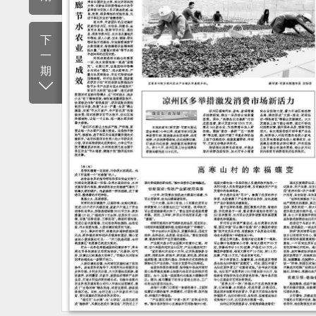
下
一
期