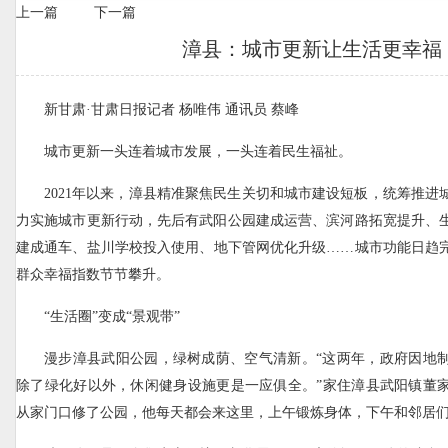
上一篇
下一篇
漳县：城市更新让生活更幸福
新甘肃·甘肃日报记者 杨唯伟 通讯员 蔡峰
城市更新一头连着城市发展，一头连着民生福祉。
2021年以来，漳县精准聚焦民生关切和城市建设短板，统筹推进
力实施城市更新行动，先后有武阳公园建成运营、滨河路拓宽提升、
建成通车、盐川学校投入使用、地下管网优化升级……城市功能日趋
群众幸福指数节节攀升。
“生活圈”变成“景观带”
漫步漳县武阳公园，绿树成荫、空气清新。“这两年，政府因地
除了绿化好以外，休闲健身设施更是一应俱全。”家住漳县武阳镇董
从家门口修了公园，他每天都会来这里，上午锻炼身体，下午和邻居