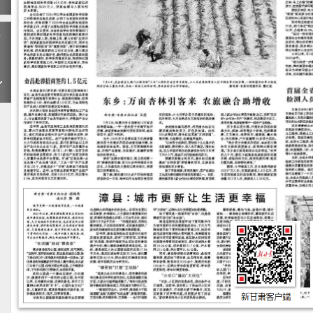
下
一
期