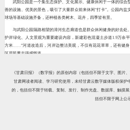
武阳公园是一个集生态保护、文化展示、健康休闲于一体的综合
善的设施、优美的景色，吸引了大量群众前来休闲“打卡”。公园内盐
球场等基础设施齐备，还种植各类树木、花卉，四季皆有景。
与武阳公园隔路相望的漳河生态廊道也是群众休闲健身的好去处
护岸绿化、人文景观为重要建设内容，新建彩色混凝土步道1.9万余平
方米……“河道改造后，河岸边整洁美观，不仅有花花草草，还有健身
区居民董志强感慨道。
近年来，漳县坚持把生态宜居作为城市发展的更高追求，按照“
《甘肃日报》（数字报）的原创内容（包括但不限于文字、图片、
路，持续开展城市生态加密和景观提升行动，精心雕琢诗意栖居幸福
公园绿地面积达到17.84平方米，建成区绿地率达到32.24%、绿化覆盖
甘肃网读者阅读、学习研究使用，未经甘肃云数字媒体版权保护
环境得到明显改善，城市面貌发生全新变化。
的，包括但不限于转载、复制、发行、制作光盘、数据库、触摸展
括但不限于网上公
“精更新”打通“主动脉”
“我是土生土长的漳县人，感受最深的是咱们漳县近年来的城
面，大家出行越来越便捷了。”驾车行驶在宽阔平整的滨河路车道上，