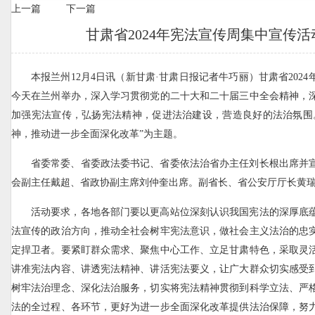
上一篇
下一篇
甘肃省2024年宪法宣传周集中宣传活
本报兰州12月4日讯（新甘肃·甘肃日报记者牛巧丽）甘肃省202
今天在兰州举办，深入学习贯彻党的二十大和二十届三中全会精神，
加强宪法宣传，弘扬宪法精神，促进法治建设，营造良好的法治氛围
神，推动进一步全面深化改革”为主题。
省委常委、省委政法委书记、省委依法治省办主任刘长根出席并
会副主任戴超、省政协副主席刘仲奎出席。副省长、省公安厅厅长黄
活动要求，各地各部门要以更高站位深刻认识我国宪法的深厚底
法宣传的政治方向，推动全社会树牢宪法意识，做社会主义法治的忠
定捍卫者。要紧盯群众需求、聚焦中心工作、立足甘肃特色，采取灵
讲准宪法内容、讲透宪法精神、讲活宪法要义，让广大群众切实感受
树牢法治理念、深化法治服务，切实将宪法精神贯彻到科学立法、严
法的全过程、各环节，更好为进一步全面深化改革提供法治保障，努