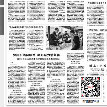
下
一
期