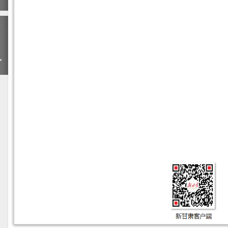
下
一
期